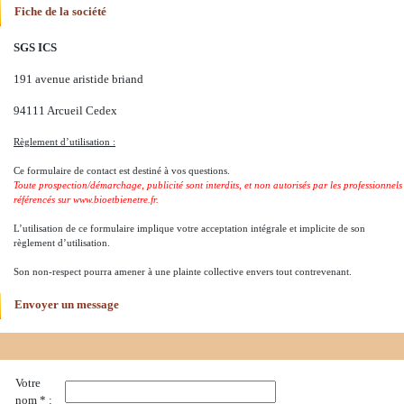
Fiche de la société
SGS ICS
191 avenue aristide briand
94111 Arcueil Cedex
Règlement d’utilisation :
Ce formulaire de contact est destiné à vos questions.
Toute prospection/démarchage, publicité sont interdits, et non autorisés par les professionnels
référencés sur www.bioetbienetre.fr.
L’utilisation de ce formulaire implique votre acceptation intégrale et implicite de son
règlement d’utilisation.
Son non-respect pourra amener à une plainte collective envers tout contrevenant.
Envoyer un message
Votre
nom * :